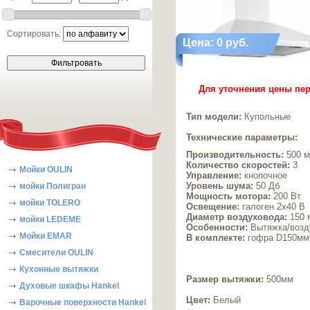
Сортировать:
Цена: 0 руб.
Для уточнения цены пер
Тип модели:
Купольные
Технические параметры:
Производительность:
500 м
Количество скоростей:
3
Мойки OULIN
Управление:
кнопочное
Уровень шума:
50 Дб
мойки Полигран
Мощность мотора:
200 Вт
мойки TOLERO
Освещение:
галоген 2х40 В
Диаметр воздуховода:
150 
мойки LEDEME
Особенности:
Вытяжка/возд
Мойки EMAR
В комплекте:
гофра D150мм,
Смесители OULIN
Кухонные вытяжки
Размер вытяжки:
500мм
Духовые шкафы Hankel
Цвет:
Белый
Варочные поверхности Hankel