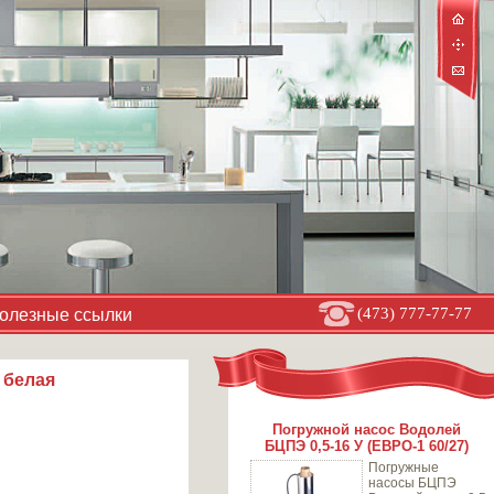
(473) 777-77-77
олезные ссылки
 белая
Погружной насос Водолей
БЦПЭ 0,5-16 У (ЕВРО-1 60/27)
Погружные
насосы БЦПЭ