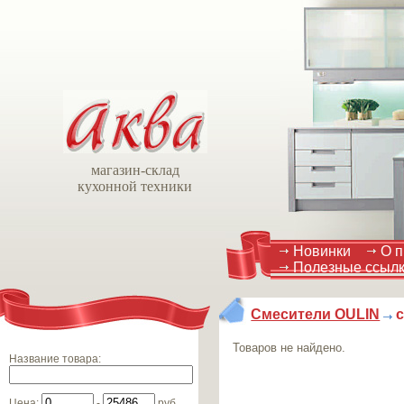
магазин-склад
кухонной техники
Новинки
О п
Полезные ссыл
Смесители OULIN
Товаров не найдено.
Название товара
:
Цена
:
-
руб.