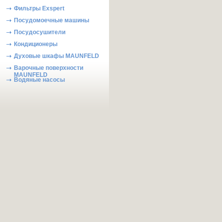
Фильтры Exspert
Посудомоечные машины
Посудосушители
Кондиционеры
Духовые шкафы MAUNFELD
Варочные поверхности
MAUNFELD
Водяные насосы