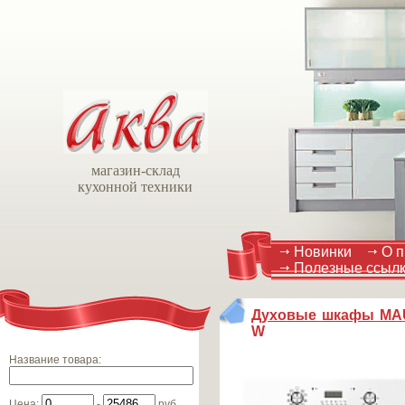
магазин-склад
кухонной техники
Новинки
О п
Полезные ссыл
Духовые шкафы M
W
Название товара
:
Цена
:
-
руб.