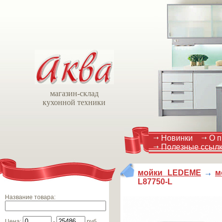
магазин-склад
кухонной техники
Новинки
О п
Полезные ссыл
мойки LEDEME
м
L87750-L
Название товара
:
Цена
:
-
руб.