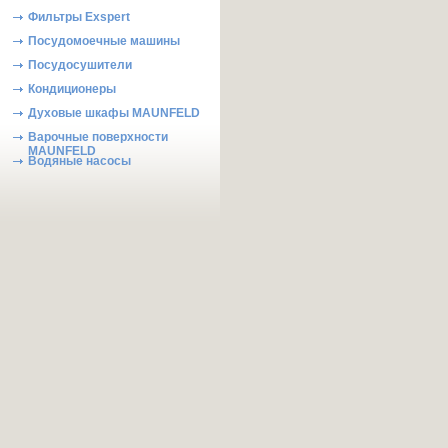
Фильтры Exspert
Посудомоечные машины
Посудосушители
Кондиционеры
Духовые шкафы MAUNFELD
Варочные поверхности
MAUNFELD
Водяные насосы