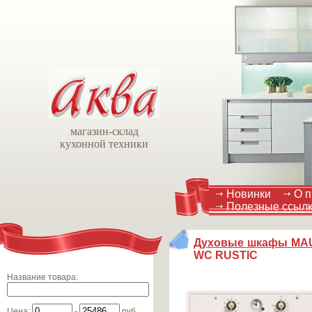
магазин-склад
кухонной техники
Новинки
О п
Полезные ссыл
Духовые шкафы MA
WC RUSTIC
Название товара
:
Цена
:
-
руб.