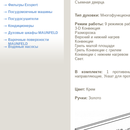
Съемная дверца
Фильтры Exspert
Посудомоечные машины
Тип духовки:
Многофункционал
Посудосушители
Режим работы:
9 режимов ра
Кондиционеры
3-D Конвекция
Разморозка
Духовые шкафы MAUNFELD
Верхний и нижний нагрев
Варочные поверхности
Конвекции
MAUNFELD
Гриль малой площади
Водяные насосы
Гриль Конвекции с грилем
Конвекции с нижним нагревом
Свет.
В комплекте:
1 противень
направляющие, Ухват для про
Цвет:
Крем
Ручки:
Золото