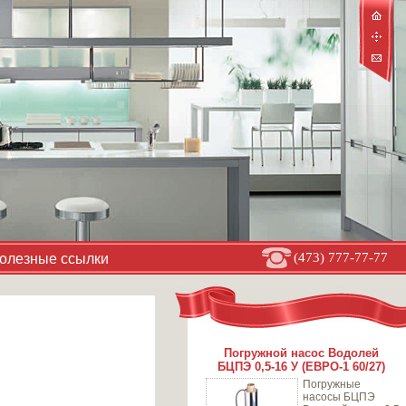
(473) 777-77-77
олезные ссылки
Погружной насос Водолей
БЦПЭ 0,5-16 У (ЕВРО-1 60/27)
Погружные
насосы БЦПЭ