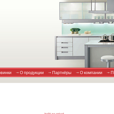
винки
О продукции
Партнёры
О компании
П